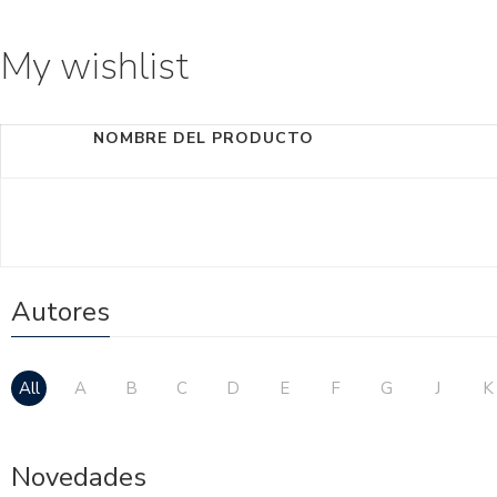
My wishlist
NOMBRE DEL PRODUCTO
Autores
All
A
B
C
D
E
F
G
J
K
Novedades