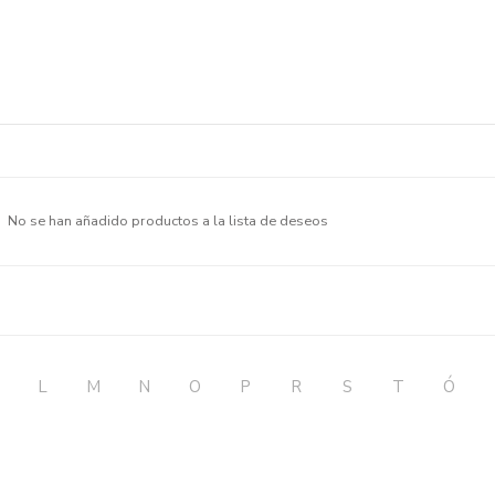
No se han añadido productos a la lista de deseos
L
M
N
O
P
R
S
T
Ó