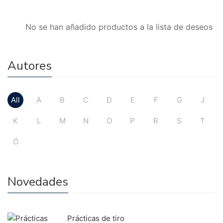
No se han añadido productos a la lista de deseos
Autores
All
A
B
C
D
E
F
G
J
K
L
M
N
O
P
R
S
T
Ó
Novedades
Prácticas de tiro