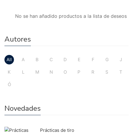
No se han añadido productos a la lista de deseos
Autores
All
A
B
C
D
E
F
G
J
K
L
M
N
O
P
R
S
T
Ó
Novedades
Prácticas de tiro