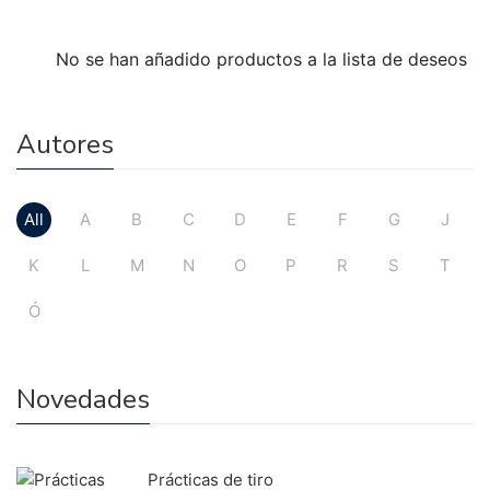
No se han añadido productos a la lista de deseos
Autores
All
A
B
C
D
E
F
G
J
K
L
M
N
O
P
R
S
T
Ó
Novedades
Prácticas de tiro