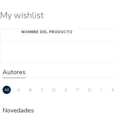
My wishlist
NOMBRE DEL PRODUCTO
Autores
All
A
B
C
D
E
F
G
J
K
Novedades