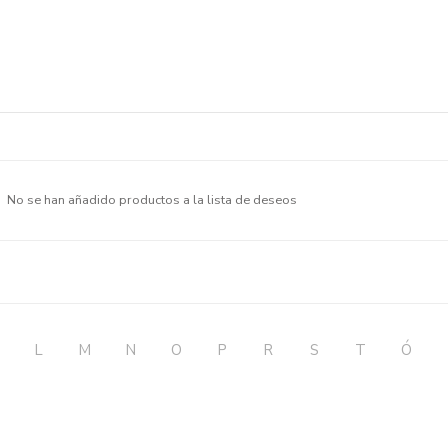
No se han añadido productos a la lista de deseos
L
M
N
O
P
R
S
T
Ó