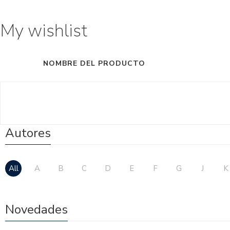
My wishlist
NOMBRE DEL PRODUCTO
Autores
All
A
B
C
D
E
F
G
J
K
Novedades