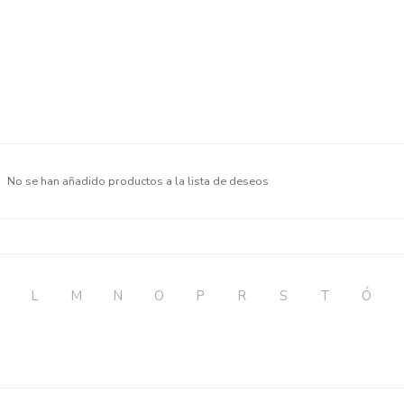
No se han añadido productos a la lista de deseos
L
M
N
O
P
R
S
T
Ó