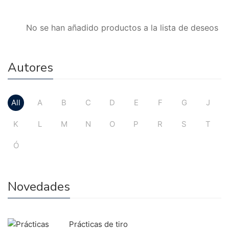
No se han añadido productos a la lista de deseos
Autores
All
A
B
C
D
E
F
G
J
K
L
M
N
O
P
R
S
T
Ó
Novedades
Prácticas de tiro