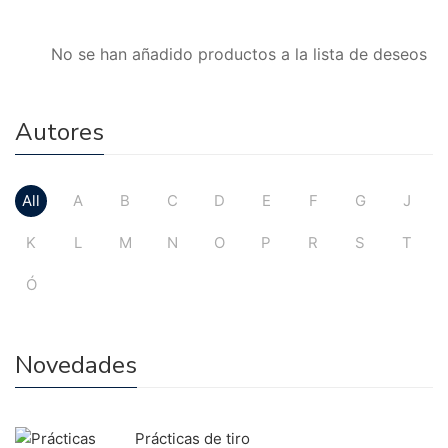
No se han añadido productos a la lista de deseos
Autores
All
A
B
C
D
E
F
G
J
K
L
M
N
O
P
R
S
T
Ó
Novedades
Prácticas de tiro