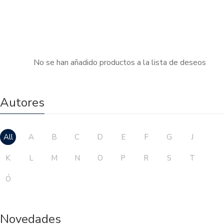
No se han añadido productos a la lista de deseos
Autores
All
A
B
C
D
E
F
G
J
K
L
M
N
O
P
R
S
T
Ó
Novedades