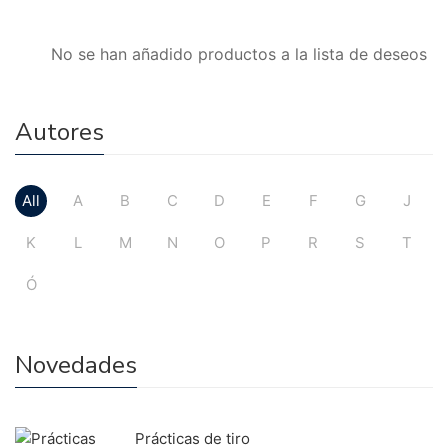
No se han añadido productos a la lista de deseos
Autores
All
A
B
C
D
E
F
G
J
K
L
M
N
O
P
R
S
T
Ó
Novedades
Prácticas de tiro