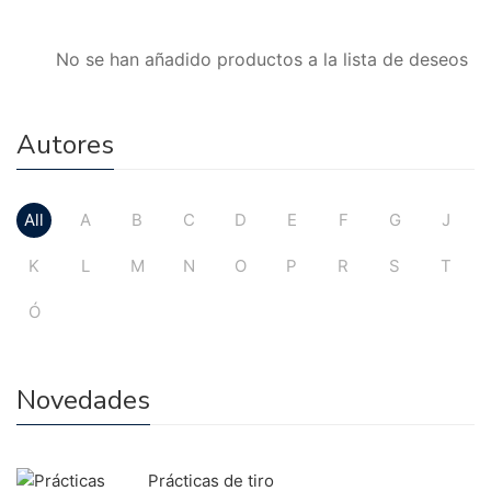
No se han añadido productos a la lista de deseos
Autores
All
A
B
C
D
E
F
G
J
K
L
M
N
O
P
R
S
T
Ó
Novedades
Prácticas de tiro