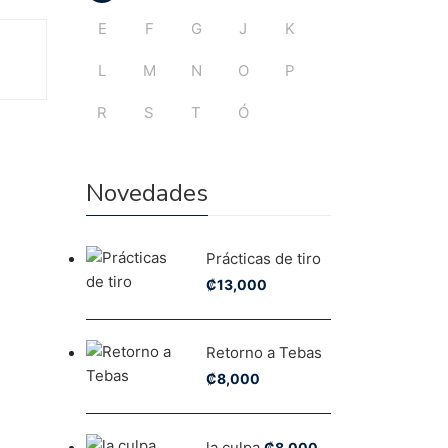
E
F
G
J
K
L
M
N
O
P
R
S
T
Ó
Novedades
Prácticas de tiro
₡
13,000
Retorno a Tebas
₡
8,000
la culpa
₡
8,000