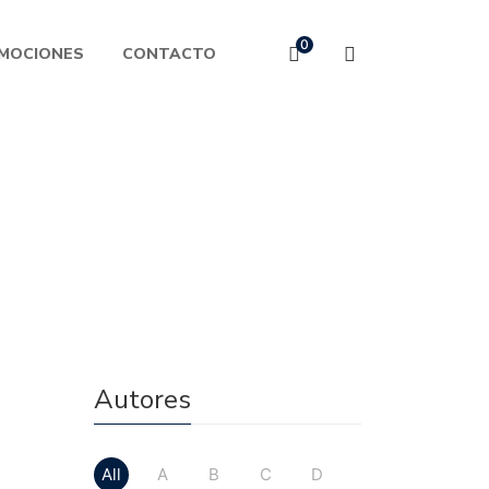
0
MOCIONES
CONTACTO
Autores
All
A
B
C
D