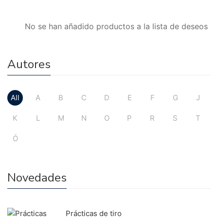
No se han añadido productos a la lista de deseos
Autores
All
A
B
C
D
E
F
G
J
K
L
M
N
O
P
R
S
T
Ó
Novedades
Prácticas de tiro