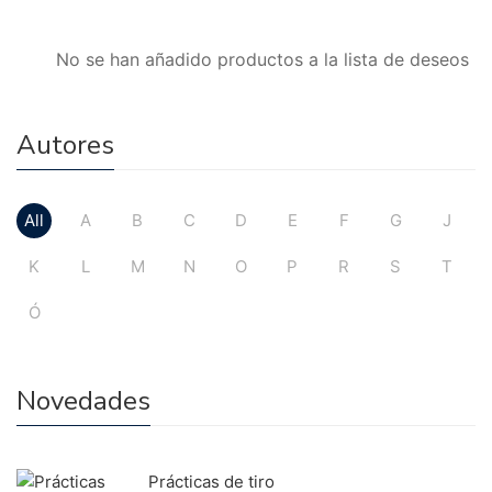
No se han añadido productos a la lista de deseos
Autores
All
A
B
C
D
E
F
G
J
K
L
M
N
O
P
R
S
T
Ó
Novedades
Prácticas de tiro