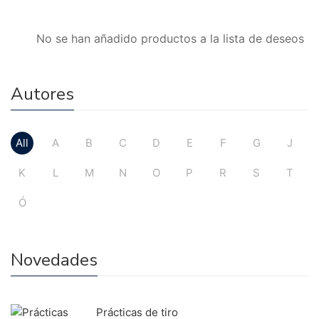
No se han añadido productos a la lista de deseos
Autores
All
A
B
C
D
E
F
G
J
K
L
M
N
O
P
R
S
T
Ó
Novedades
Prácticas de tiro