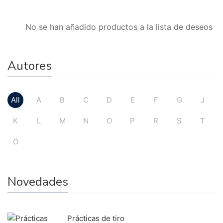
No se han añadido productos a la lista de deseos
Autores
All
A
B
C
D
E
F
G
J
K
L
M
N
O
P
R
S
T
Ó
Novedades
Prácticas de tiro