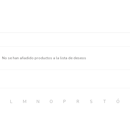
No se han añadido productos a la lista de deseos
L
M
N
O
P
R
S
T
Ó