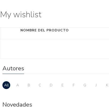
My wishlist
NOMBRE DEL PRODUCTO
Autores
All
A
B
C
D
E
F
G
J
K
Novedades