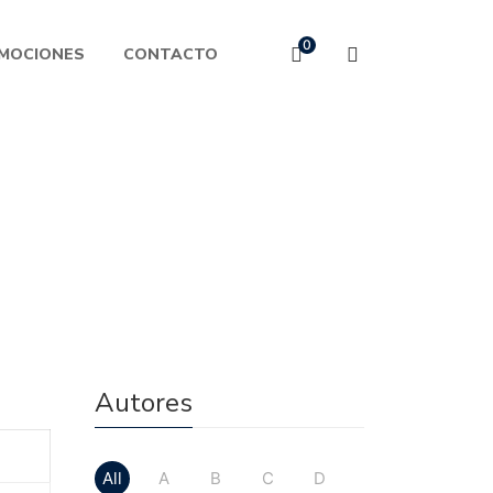
0
MOCIONES
CONTACTO
Autores
All
A
B
C
D