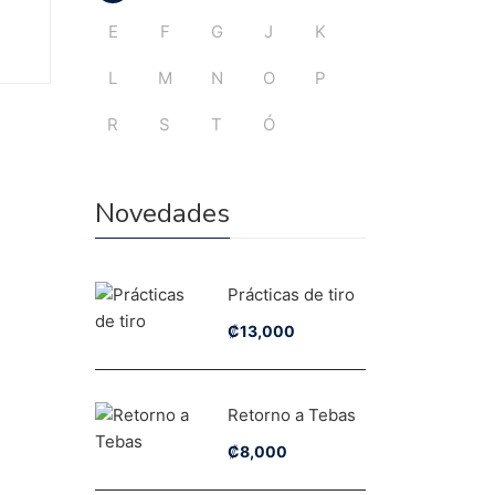
E
F
G
J
K
L
M
N
O
P
R
S
T
Ó
Novedades
Prácticas de tiro
₡
13,000
Retorno a Tebas
₡
8,000