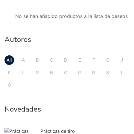
No se han añadido productos a la lista de deseos
Autores
All
A
B
C
D
E
F
G
J
K
L
M
N
O
P
R
S
T
Ó
Novedades
Prácticas de tiro