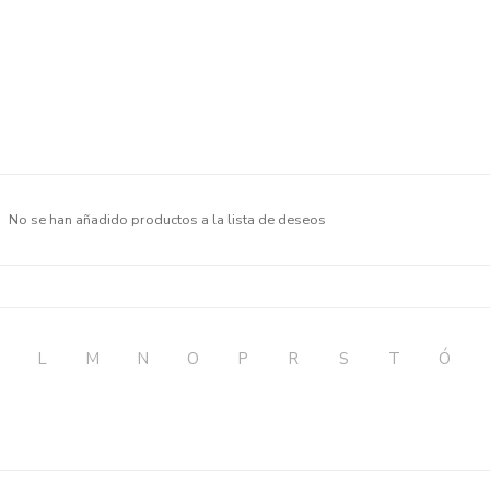
No se han añadido productos a la lista de deseos
L
M
N
O
P
R
S
T
Ó