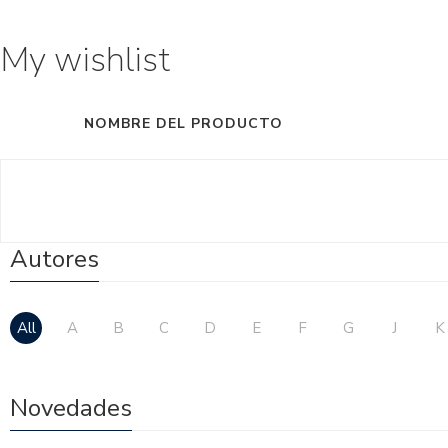
My wishlist
NOMBRE DEL PRODUCTO
Autores
All
A
B
C
D
E
F
G
J
K
Novedades