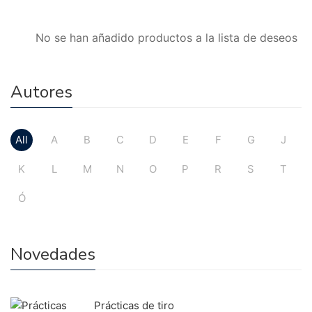
No se han añadido productos a la lista de deseos
Autores
All
A
B
C
D
E
F
G
J
K
L
M
N
O
P
R
S
T
Ó
Novedades
Prácticas de tiro